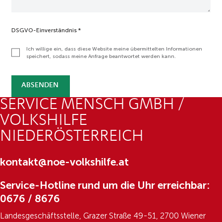
f
e
V
o
DSGVO-Einverständnis
*
l
k
Ich willige ein, dass diese Website meine übermittelten Informationen
speichert, sodass meine Anfrage beantwortet werden kann.
s
h
i
l
ABSENDEN
f
SERVICE MENSCH GMBH /
e
VOLKSHILFE
NIEDERÖSTERREICH
kontakt@noe-volkshilfe.at
Service-Hotline rund um die Uhr erreichbar:
0676 / 8676
Landesgeschäftsstelle, Grazer Straße 49-51, 2700 Wiener