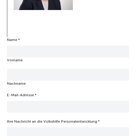
Name
V
*
o
l
k
Vorname
s
h
i
l
Nachname
f
e
V
E-Mail-Adresse
*
o
l
k
s
Ihre Nachricht an die Volkshilfe Personalentwicklung
*
h
i
l