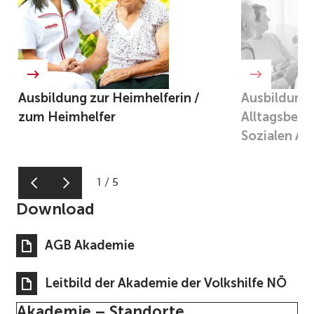
Ausbildung zur Heimhelferin /
Ausbildung 
zum Heimhelfer
Alltagsbegle
Sozialen All
1
/
5
Download
AGB Akademie
Leitbild der Akademie der Volkshilfe NÖ
Akademie – Standorte