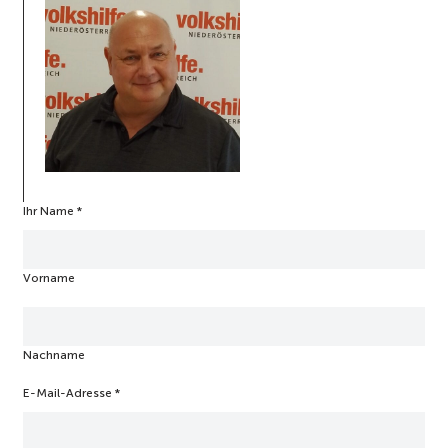
Ihr Name
a
*
n
I
h
Vorname
r
I
h
r
Nachname
E-Mail-Adresse
*