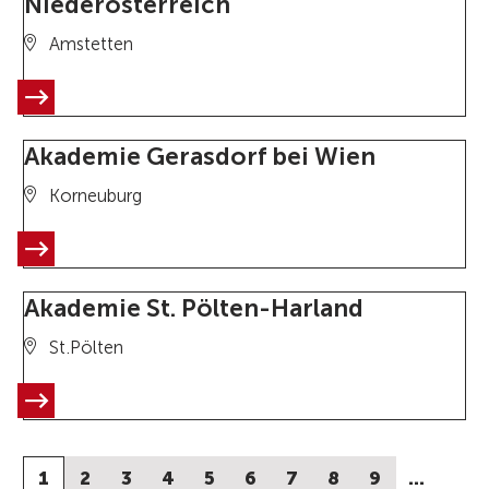
Niederösterreich
Amstetten
Akademie Gerasdorf bei Wien
Korneuburg
Akademie St. Pölten-Harland
St.Pölten
1
2
3
4
5
6
7
8
9
…