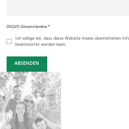
i
n
d
e
r
DSGVO-Einverständnis
*
h
a
Ich willige ein, dass diese Website meine übermittelten I
u
beantwortet werden kann.
s
-
T
e
ABSENDEN
a
m