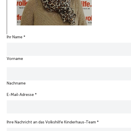
Ihr Name
K
*
i
n
d
Vorname
e
r
h
a
u
Nachname
s
-
E-Mail-Adresse
*
T
e
a
m
*
Ihre Nachricht an das Volkshilfe Kinderhaus-Team
*
K