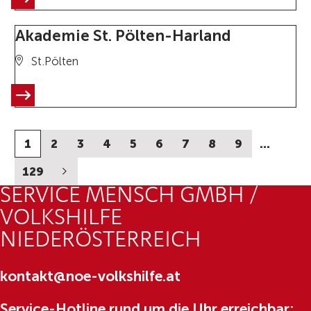
Akademie St. Pölten-Harland
St.Pölten
1
2
3
4
5
6
7
8
9
…
129
SERVICE MENSCH GMBH /
VOLKSHILFE
NIEDERÖSTERREICH
kontakt@noe-volkshilfe.at
Service-Hotline rund um die Uhr erreichbar: