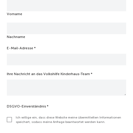
N
a
Vorname
c
h
r
i
Nachname
c
h
t
E-Mail-Adresse
*
V
o
l
k
Ihre Nachricht an das Volkshilfe Kinderhaus-Team
*
s
h
i
l
f
e
DSGVO-Einverständnis
*
Ich willige ein, dass diese Website meine übermittelten Informationen
speichert, sodass meine Anfrage beantwortet werden kann.