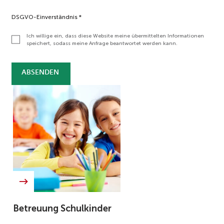
s
s
DSGVO-Einverständnis
*
e
I
Ich willige ein, dass diese Website meine übermittelten Informationen
speichert, sodass meine Anfrage beantwortet werden kann.
h
r
e
ABSENDEN
Betreuung Schulkinder