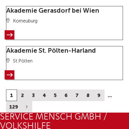
Akademie Gerasdorf bei Wien
Korneuburg
Akademie St. Pölten-Harland
St.Pölten
1
2
3
4
5
6
7
8
9
…
129
SERVICE MENSCH GMBH /
VOLKSHILFE