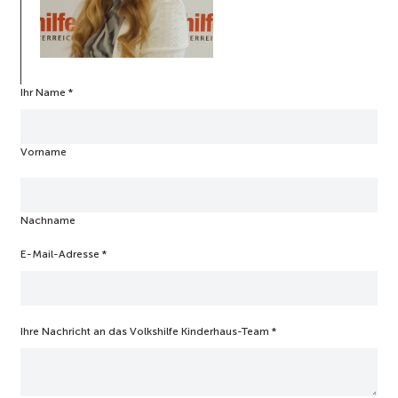
Ihr Name
N
*
a
c
h
Vorname
r
i
c
h
Nachname
t
E
-
E-Mail-Adresse
*
M
a
i
l
Ihre Nachricht an das Volkshilfe Kinderhaus-Team
*
-
A
d
r
e