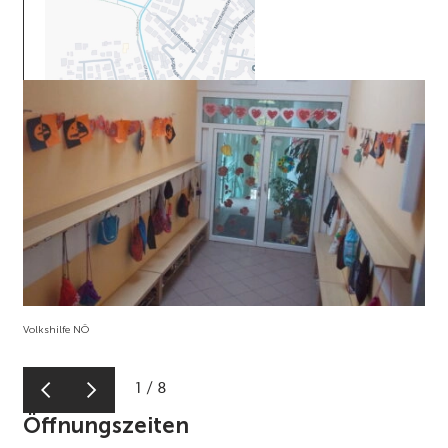
Volkshilfe NÖ
1
/
8
Öffnungszeiten