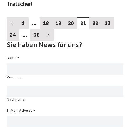
Tratscherl
1
…
18
19
20
21
22
23
24
…
38
Sie haben News für uns?
Name
N
*
e
w
s
Vorname
l
e
t
t
Nachname
e
r
N
E-Mail-Adresse
*
a
m
e