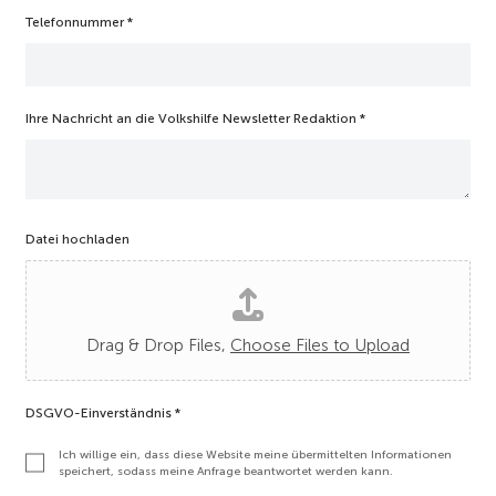
E
Telefonnummer
*
-
M
a
i
l
Ihre Nachricht an die Volkshilfe Newsletter Redaktion
*
-
A
d
r
e
s
Datei hochladen
s
e
Drag & Drop Files,
Choose Files to Upload
DSGVO-Einverständnis
*
Ich willige ein, dass diese Website meine übermittelten Informationen
speichert, sodass meine Anfrage beantwortet werden kann.