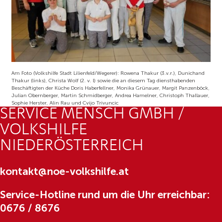
Am Foto (Volkshilfe Stadt Lilienfeld/Wegerer): Rowena Thakur (3.v.r.), Dunichand
Thakur (links), Christa Wolf (2. v. l) sowie die an diesem Tag diensthabenden
Beschäftigten der Küche Doris Haberfellner, Monika Grünauer, Margit Panzenböck,
Julian Obernberger, Martin Schmidberger, Andrea Hamelner, Christoph Thallauer,
Sophie Herster, Alin Rau und Cvijo Trivuncic
SERVICE MENSCH GMBH /
VOLKSHILFE
NIEDERÖSTERREICH
kontakt@noe-volkshilfe.at
Service-Hotline rund um die Uhr erreichbar:
0676 / 8676