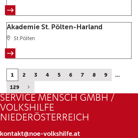
Akademie St. Pölten-Harland
St.Pölten
1
2
3
4
5
6
7
8
9
…
129
SERVICE MENSCH GMBH /
VOLKSHILFE
NIEDERÖSTERREICH
kontakt@noe-volkshilfe.at