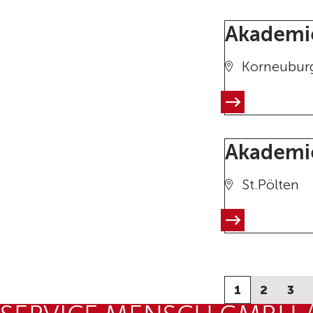
Akademie
Korneubur
Akademie
St.Pölten
1
2
3