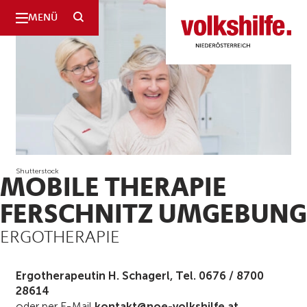
SUCHE
MENÜ
Niederösterreich
Shutterstock
MOBILE THERAPIE
FERSCHNITZ UMGEBUNG
ERGOTHERAPIE
Ergotherapeutin H. Schagerl, Tel. 0676 / 8700
28614
oder per E-Mail
kontakt@noe-volkshilfe.at