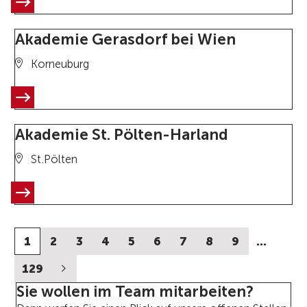
Akademie Gerasdorf bei Wien
Korneuburg
Akademie St. Pölten-Harland
St.Pölten
1
2
3
4
5
6
7
8
9
…
129
Sie wollen im Team mitarbeiten?