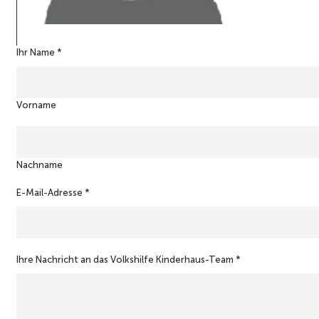
I
Ihr Name
*
h
r
e
Vorname
I
h
r
K
i
Nachname
n
d
E-Mail-Adresse
*
e
r
h
a
u
Ihre Nachricht an das Volkshilfe Kinderhaus-Team
*
s
-
T
e