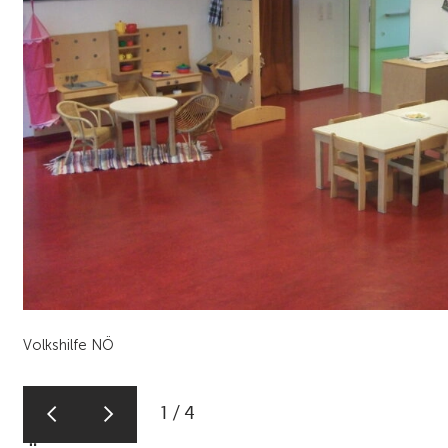
Volkshilfe NÖ
1
/
4