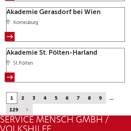
Akademie Gerasdorf bei Wien
Korneuburg
Akademie St. Pölten-Harland
St.Pölten
1
2
3
4
5
6
7
8
9
…
129
SERVICE MENSCH GMBH /
VOLKSHILFE