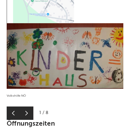
Volkshilfe NÖ
1
/
8
Öffnungszeiten