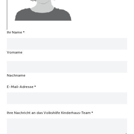
Ihr Name
*
*
I
h
r
Vorname
e
*
Nachname
E-Mail-Adresse
*
Ihre Nachricht an das Volkshilfe Kinderhaus-Team
*