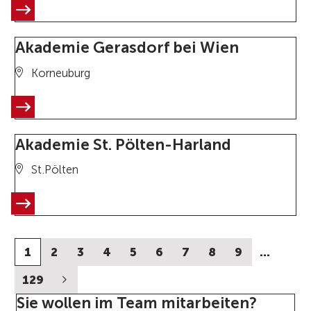
Akademie Gerasdorf bei Wien
Korneuburg
Akademie St. Pölten-Harland
St.Pölten
1
2
3
4
5
6
7
8
9
…
129
Sie wollen im Team mitarbeiten?