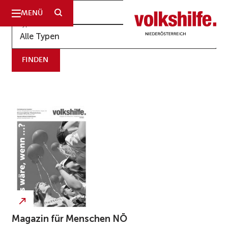
Thema
Alle Themen
SUCHE
MENÜ
Niederösterreich
Typ
Alle Typen
FINDEN
Magazin für Menschen NÖ