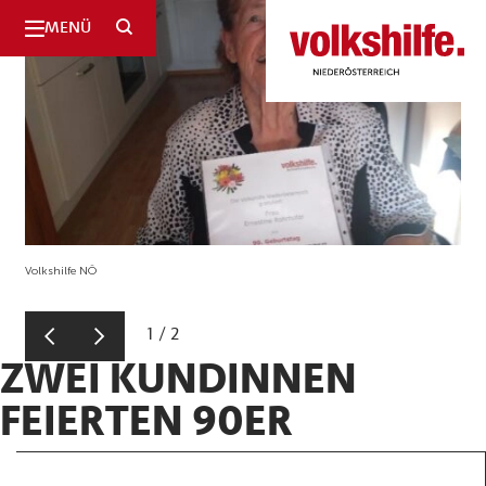
SUCHE
MENÜ
Niederösterreich
Volkshilfe NÖ
1
/
2
ZWEI KUNDINNEN
FEIERTEN 90ER