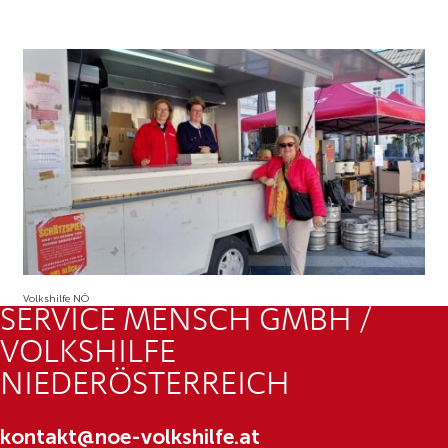
Volkshilfe NÖ
SERVICE MENSCH GMBH /
VOLKSHILFE
NIEDERÖSTERREICH
kontakt@noe-volkshilfe.at