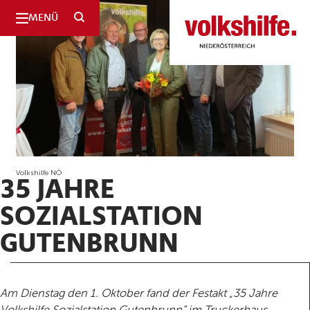
SUCHE
MENÜ
Niederösterreich
Volkshilfe NÖ
35 JAHRE
SOZIALSTATION
GUTENBRUNN
Am Dienstag den 1. Oktober fand der Festakt „35 Jahre
Volkshilfe Sozialstation Gutenbrunn“ im Truckerhaus