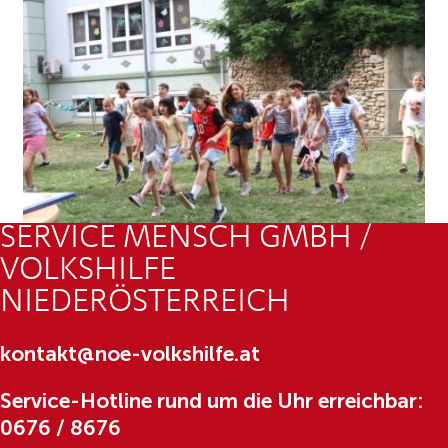
SERVICE MENSCH GMBH /
VOLKSHILFE
NIEDERÖSTERREICH
kontakt@noe-volkshilfe.at
Service-Hotline rund um die Uhr erreichbar:
0676 / 8676