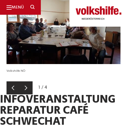
SUCHE
MENÜ
Niederösterreich
Volkshilfe NÖ
1
/
4
INFOVERANSTALTUNG
REPARATUR CAFÉ
SCHWECHAT