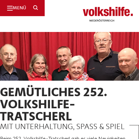
SUCHE
MENÜ
Niederösterreich
GEMÜTLICHES 252.
VOLKSHILFE-
TRATSCHERL
MIT UNTERHALTUNG, SPASS & SPIEL
Beim 252. Volkshilfe-Tratscherl gab es viele Neuigkeiten,