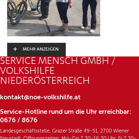
MEHR ANZEIGEN
SERVICE MENSCH GMBH /
VOLKSHILFE
NIEDERÖSTERREICH
kontakt@noe-volkshilfe.at
Service-Hotline rund um die Uhr erreichbar:
0676 / 8676
Landesgeschäftsstelle, Grazer Straße 49-51, 2700 Wiener
Neustadt, Öffnungszeiten: Mo-Do 7:30-16:30 Uhr, Fr 7:30-