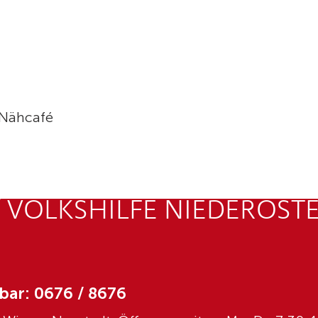
 Nähcafé
 VOLKSHILFE NIEDERÖST
bar: 0676 / 8676