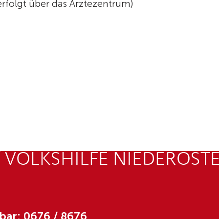
rfolgt über das Ärztezentrum)
 VOLKSHILFE NIEDERÖST
bar: 0676 / 8676