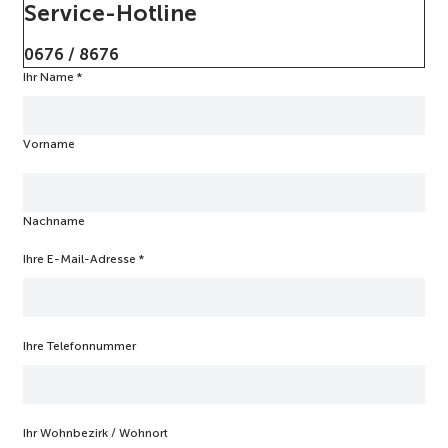
Service-Hotline
0676 / 8676
Ihr Name
b
*
i
t
t
Vorname
e
I
h
r
Nachname
D
S
G
Ihre E-Mail-Adresse
*
V
O
-
E
Ihre Telefonnummer
i
n
v
e
r
Ihr Wohnbezirk / Wohnort
s