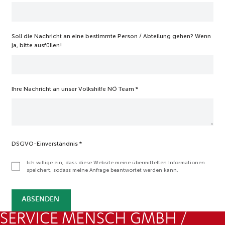
t
ä
n
d
Soll die Nachricht an eine bestimmte Person / Abteilung gehen? Wenn
n
ja, bitte ausfüllen!
i
s
Ihre Nachricht an unser Volkshilfe NÖ Team
*
DSGVO-Einverständnis
*
Ich willige ein, dass diese Website meine übermittelten Informationen
speichert, sodass meine Anfrage beantwortet werden kann.
ABSENDEN
SERVICE MENSCH GMBH /