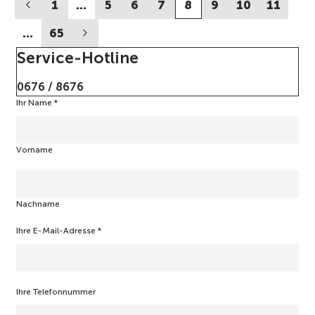
1
…
5
6
7
8
9
10
11
…
65
Service-Hotline
0676 / 8676
Ihr Name
b
*
i
t
t
Vorname
e
T
e
a
Nachname
m
W
e
Ihre E-Mail-Adresse
*
n
n
Ihre Telefonnummer