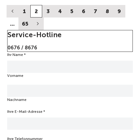
1
2
3
4
5
6
7
8
9
…
65
Service-Hotline
0676 / 8676
Ihr Name
j
*
a
,
e
Vorname
i
n
e
/
Nachname
Ihre E-Mail-Adresse
*
Ihre Telefonnummer