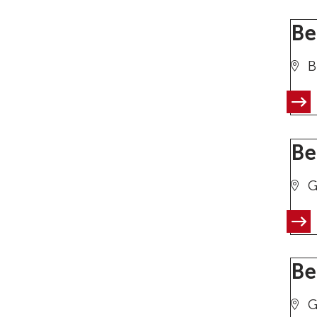
Be
B
Be
G
Be
G