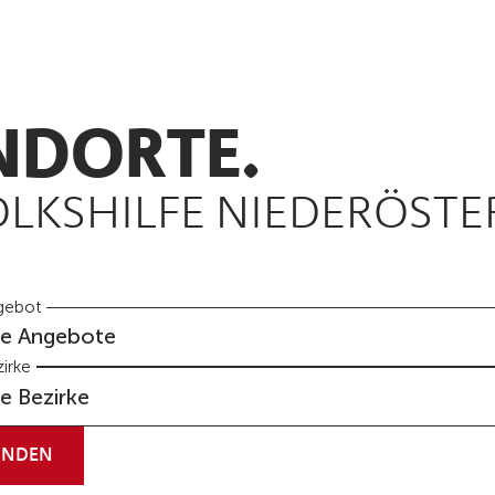
NDORTE.
OLKSHILFE NIEDERÖSTE
gebot
le Angebote
irke
le Bezirke
INDEN