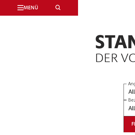
SUCHE
MENÜ
STA
DER V
An
Al
Bez
Al
F