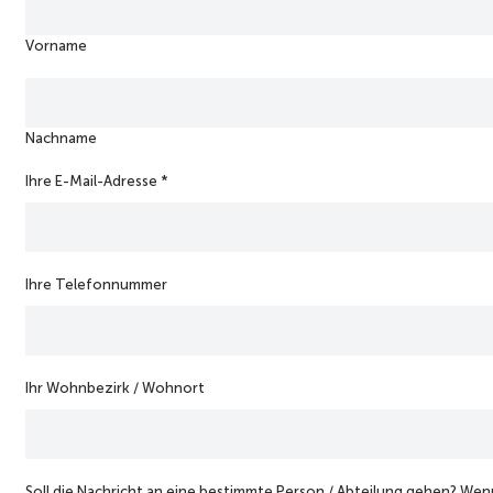
m
e
Vorname
e
i
n
e
u
Nachname
n
s
Ihre E-Mail-Adresse
*
e
r
Ihre Telefonnummer
Ihr Wohnbezirk / Wohnort
Soll die Nachricht an eine bestimmte Person / Abteilung gehen? Wenn 