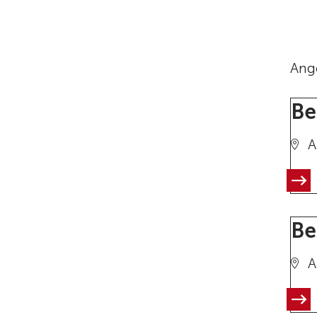
Ang
Be
A
Be
A