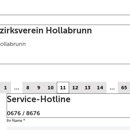
zirksverein Hollabrunn
ollabrunn
1
…
8
9
10
11
12
13
14
…
65
Service-Hotline
0676 / 8676
Ihr Name
N
*
a